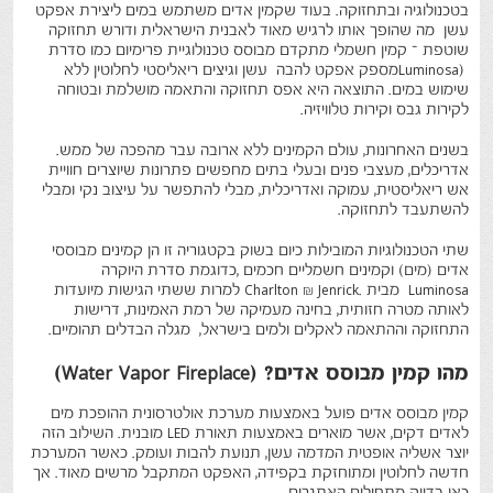
בטכנולוגיה ובתחזוקה. בעוד שקמין אדים משתמש במים ליצירת אפקט
עשן מה שהופך אותו לרגיש מאוד לאבנית הישראלית ודורש תחזוקה
שוטפת – קמין חשמלי מתקדם מבוסס טכנולוגיית פרימיום כמו סדרת
Luminosa)
מספק אפקט להבה עשן וגיצים ריאליסטי לחלוטין ללא
שימוש במים. התוצאה היא אפס תחזוקה והתאמה מושלמת ובטוחה
לקירות גבס וקירות טלוויזיה
.
בשנים האחרונות, עולם הקמינים ללא ארובה עבר מהפכה של ממש.
אדריכלים, מעצבי פנים ובעלי בתים מחפשים פתרונות שיוצרים חוויית
אש ריאליסטית, עמוקה ואדריכלית, מבלי להתפשר על עיצוב נקי ומבלי
להשתעבד לתחזוקה
.
שתי הטכנולוגיות המובילות כיום בשוק בקטגוריה זו הן קמינים מבוססי
אדים (מים) וקמינים חשמליים חכמים
,
כדוגמת סדרת היוקרה
Luminosa
מבית
Charlton & Jenrick.
למרות ששתי הגישות מיועדות
לאותה מטרה חזותית, בחינה מעמיקה של רמת האמינות, דרישות
התחזוקה וההתאמה לאקלים ולמים בישראל, מגלה הבדלים תהומיים
.
מהו קמין מבוסס אדים
(Water Vapor Fireplace) ?
קמין מבוסס אדים פועל באמצעות מערכת אולטרסונית ההופכת מים
לאדים דקים, אשר מוארים באמצעות תאורת
LED
מובנית. השילוב הזה
יוצר אשליה אופטית המדמה עשן, תנועת להבות ועומק. כאשר המערכת
חדשה לחלוטין ומתוחזקת בקפידה, האפקט המתקבל מרשים מאוד. אך
כאן בדיוק מתחילים האתגרים
.