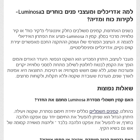
למה אדריכלים ומעצבי פנים בוחרים ב
-Luminosa
לקירות כוח ומדיה
?
בשנים האחרונות, קמינים משולבים כחלק אינטגרלי מ"קיר כוח" או קיר
טלוויזיה מרכזי בסלון. קמין ה
-Luminosa
מציע את הפתרון האידיאלי
למגמה זו. העיצוב הפנורמי שלו ועומק ההתקנה החכם מאפשרים יצירת
קווים נקיים, אדריכליים ומינימליסטיים
.
מעבר לעיצוב, היתרון המכריע הוא השקט הנפשי. היעדר האדים והמים
הופך את הקמין לבטוח לחלוטין לשילוב מתחת למסכי טלוויזיה יקרים
ומערכות שמע, ללא שום חשש מקורוזיה או רטיבות. התוצאה היא אמינות
לאורך שנים, מערכת שעובדת שקטה וללא תקלות, ולקוחות מרוצים
.
שאלות נפוצות
האם קמין חשמלי מסדרת
Luminosa
מחמם את החדר
?
בהחלט,
קמינים חשמליים
כוללים יחידת חימום נסתרת, שקטה ויעילה.
היתרון הגדול הוא שניתן להפעיל את החימום יחד עם אפקט הלהבה
בחורף, או להפעיל את אפקט הלהבה בלבד – וליהנות מאווירה קסומה של
אש גם בשיא הקיץ
.
האם נדרשת הכנה מיוחדת, ארובה או פתחי אוורור
?