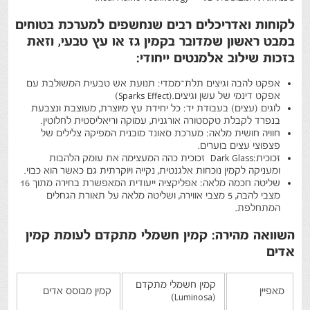
לקוחות ואדריכלים רבים שנחשפים למערכת בטוחים
במבט ראשון שמדובר בקמין גז או עץ טבעי, וזאת
בזכות שילוב אלמנטים ייחודי
:
אפקט להבה וגיצים תלת־ממדי
:
תנועת אש טבעית המשולבת עם
אפקט דינמי של עשן וגיצים
(Sparks Effect).
לוגים (עצים) בעבודת יד
:
כל יחידת עץ מיוצרת, מעוצבת ונצבעת
בנפרד לקבלת טקסטורה אורגנית, עמוקה וריאליסטית לחלוטין
.
חוויה חושית מלאה
:
מערכת סאונד מובנית המפיקה צלילים של
פצפוצי עצים בוערים
.
זכוכית
Dark Glass:
זכוכית כהה המעצימה את עומק הלהבות
ומעניקה לקמין נוכחות אלגנטית, נקייה ויוקרתית גם כאשר הוא כבוי
.
שליטה חכמה מלאה
:
אפליקציה ייעודית המאפשרת בחירה מתוך 16
מצבי להבה, 5 מצבי אווירה, ושליטה מלאה על תאורת הגחלים
המתחלפת
.
השוואה מהירה: קמין חשמלי מתקדם לעומת קמין
אדים
קמין חשמלי מתקדם
מאפיין
קמין מבוסס אדים
(Luminosa)