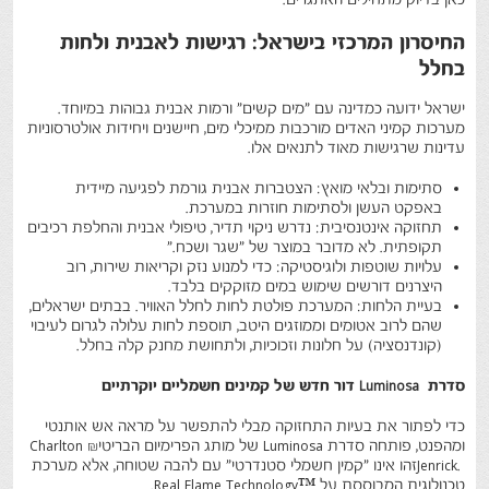
החיסרון המרכזי בישראל: רגישות לאבנית ולחות
בחלל
ישראל ידועה כמדינה עם "מים קשים" ורמות אבנית גבוהות במיוחד.
מערכות קמיני האדים מורכבות ממיכלי מים, חיישנים ויחידות אולטרסוניות
עדינות שרגישות מאוד לתנאים אלו
.
סתימות ובלאי מואץ
:
הצטברות אבנית גורמת לפגיעה מיידית
באפקט העשן ולסתימות חוזרות במערכת
.
תחזוקה אינטנסיבית
:
נדרש ניקוי תדיר, טיפולי אבנית והחלפת רכיבים
תקופתית. לא מדובר במוצר של "שגר ושכח
".
עלויות שוטפות ולוגיסטיקה
:
כדי למנוע נזק וקריאות שירות, רוב
היצרנים דורשים שימוש במים מזוקקים בלבד
.
בעיית הלחות
:
המערכת פולטת לחות לחלל האוויר. בבתים ישראלים,
שהם לרוב אטומים וממוזגים היטב, תוספת לחות עלולה לגרום לעיבוי
(קונדנסציה) על חלונות וזכוכיות, ולתחושת מחנק קלה בחלל
.
סדרת
Luminosa
דור חדש של קמינים חשמליים יוקרתיים
כדי לפתור את בעיות התחזוקה מבלי להתפשר על מראה אש אותנטי
ומהפנט, פותחה סדרת
Luminosa
של מותג הפרימיום הבריטי
Charlton &
Jenrick.
זהו אינו "קמין חשמלי סטנדרטי" עם להבה שטוחה, אלא מערכת
טכנולוגית המבוססת על
Real Flame Technology™
.