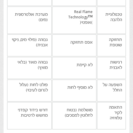
Real Flame
טכנולוגיית
מערכת אולטרסונית
Technology™
הלהבה
(מים)
(
אופטי
)
תחזוקה
גבוהה (מילוי מים, ניקוי
אפס תחזוקה
שוטפת
אבנית)
רגישות
גבוהה מאוד (בלאי
לא קיימת
לאבנית
מואץ)
השפעה על
פולט לחות (עלול
לא מוסיף לחות
החלל
לגרום לעיבוי)
התאמה
מושלמת (בטוח
דורש בידוד קפדני
לקיר
לחלוטין למסכים)
מחשש לרטיבות
טלוויזיה