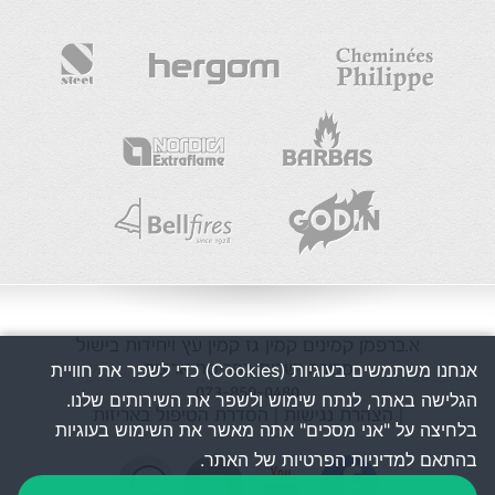
א.ברפמן
קמינים
קמין גז
קמין עץ
ויחידות בישול
מכירה ושרות בפריסה ארצית
אנחנו משתמשים בעוגיות (Cookies) כדי לשפר את חוויית
073-850-0480
הגלישה באתר, לנתח שימוש ולשפר את השירותים שלנו.
| הצהרת נגישות
| הסדרת הטיפול באריזות
בלחיצה על "אני מסכים" אתה מאשר את השימוש בעוגיות
בהתאם למדיניות הפרטיות של האתר.