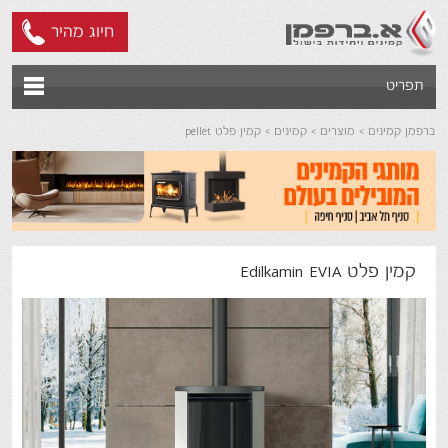
חיוג מהיר
תפריט
ברפמן קמינים
מוצרים
קמינים
קמין פלט pellet
קמין פלט Edilkamin EVIA