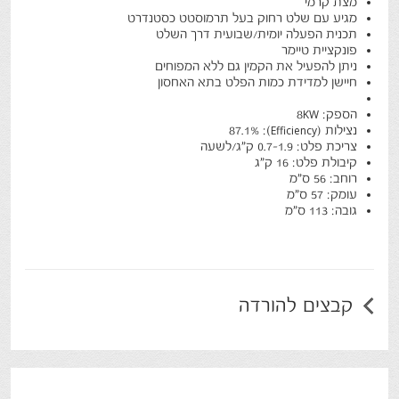
מצת קרמי
מגיע עם שלט רחוק בעל תרמוסטט כסטנדרט
תכנית הפעלה יומית/שבועית דרך השלט
פונקציית טיימר
ניתן להפעיל את הקמין גם ללא המפוחים
חיישן למדידת כמות הפלט בתא האחסון
הספק: 8KW
נצילות (Efficiency): 87.1%
צריכת פלט: 0.7-1.9 ק"ג/לשעה
קיבולת פלט: 16 ק"ג
רוחב: 56 ס"מ
עומק: 57 ס"מ
גובה: 113 ס"מ
קבצים להורדה